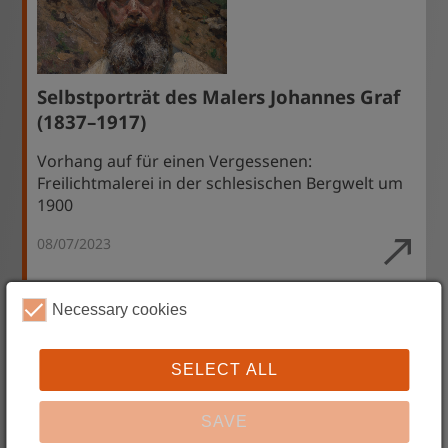
Selbstporträt des Malers Johannes Graf
(1837–1917)
Vorhang auf für einen Vergessenen:
Freilichtmalerei in der schlesischen Bergwelt um
1900
08/07/2023
Necessary cookies
SELECT ALL
SAVE