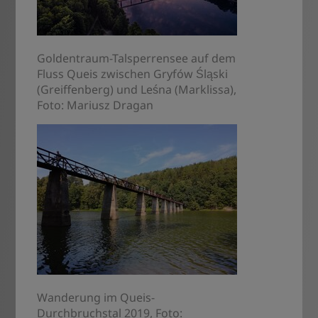
Goldentraum-Talsperrensee auf dem
Fluss Queis zwischen Gryfów Śląski
(Greiffenberg) und Leśna (Marklissa),
Foto: Mariusz Dragan
Wanderung im Queis-
Durchbruchstal 2019, Foto: