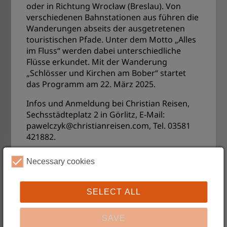
oder in Richtung Wrocław (Breslau). Von
verschiedenen Bahnstationen aus führen die
Wanderungen abseits der ausgetretenen
touristischen Pfade. Unter dem Motto „Alles
im Fluss“ werden dabei unterschiedliche
Flüsse erkundet. Mit der Wanderung
„Schlösser und Kirchen am Bober“ startet
das Programm am 22. März 2025.
Infos und Anmeldung bei Christian Reisen,
Sechsstädteplatz 2 in Görlitz, E-Mail:
pawelczyk@christianreisen.com, Tel. 03581
421882.
Necessary cookies
Ausführliche Information
Spannende Geschichten, sehenswerte Orte
SELECT ALL
und pittoreske Landschaften mit der Bahn
und zu Fuß erkunden: Das Kulturreferat für
SAVE
Schlesien am Schlesischen Museum zu