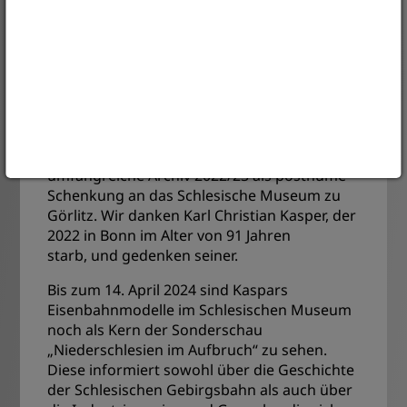
zusammen. Kasper gründete einen eigenen
Verlag und veröffentlichte zwischen 1994
und 2016 zahlreiche zeitgeschichtliche
Werke.
Durch die Verwandtschaft mit Alexander
Szalapski, dem Kurator der Ausstellung
„Niederschlesien im Aufbruch“, kamen seine
Modelleisenbahnsammlung und das
umfangreiche Archiv 2022/23 als posthume
Schenkung an das Schlesische Museum zu
Görlitz. Wir danken Karl Christian Kasper, der
2022 in Bonn im Alter von 91 Jahren
starb, und gedenken seiner.
Bis zum 14. April 2024 sind Kaspars
Eisenbahnmodelle im Schlesischen Museum
noch als Kern der Sonderschau
„Niederschlesien im Aufbruch“ zu sehen.
Diese informiert sowohl über die Geschichte
der Schlesischen Gebirgsbahn als auch über