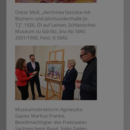
Oskar Moll, „Aechmea fasciata mit
Büchern und Jahrhunderthalle [o.
T.]“, 1926, Öl auf Leinen, Schlesisches
Museum zu Görlitz, Inv.-Nr. SMG
2001/1900. Foto: © SMG
Museumsdirektorin Agnieszka
Gąsior, Markus Franke,
Bevollmächtigter des Freistaates
Sachsen beim Bund, Imke Gielen,