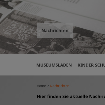
Nachrichten
Veranstaltun
MUSEUMSLADEN
KINDER SCH
Mit Kindern 
Kitas, Horte,
Schulklassen 
>
Home
Nachrichten
Kindergeburt
Hier finden Sie aktuelle Nachr
Finanzielle U