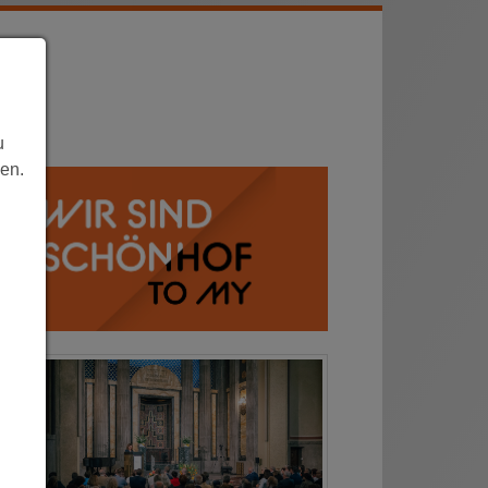
Archiv
u
len.