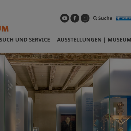
Suche
SUCH UND SERVICE
AUSSTELLUNGEN | MUSEUM
ffnungszeiten & Eintrittspreise
Dauerausstellung
ührungen & Preise
Sonderausstellungen
nfahrt
Museum digital
arrierefreiheit
Geschichtspfad Görlitz/Zgorzel
ibliothek
Wanderausstellungen
ermietung Tagungsräume
nfragen und Recherchen