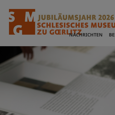
NACHRICHTEN
BE
Ö
F
A
B
B
V
A