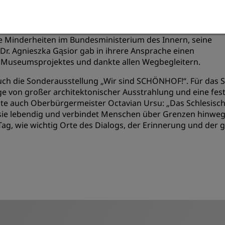
 Vertreterin der Landsmannschaft Schlesien – Nieder und
ktor des Nationalmuseums Breslau, Prof. Dr. hab. Piotr
chaft übermittelte Dr. Bernd Fabritius, der Beauftragte
le Minderheiten im Bundesministerium des Innern, seine
. Agnieszka Gąsior gab in ihrere Ansprache einen
s Museumsprojektes und dankte allen Wegbegleitern.
uch die Sonderausstellung „Wir sind SCHÖNHOF!“. Für das 
 von großer architektonischer Ausstrahlung und eine fes
nte auch Oberbürgermeister Octavian Ursu: „Das Schlesisc
 sie lebendig und verbindet Menschen über Grenzen hinweg
 Tag, wie wichtig Orte des Dialogs, der Erinnerung und der 