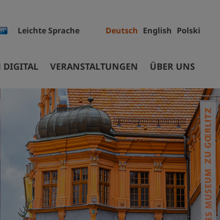
Leichte Sprache
Deutsch
English
Polski
 DIGITAL
VERANSTALTUNGEN
ÜBER UNS
Mitarbeiter
Projekte
Ausschreibungen
ec
Sammlungen
Museumsgebäude
Stiftung
Auftrag und Geschichte
Partner