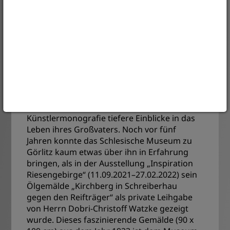
als Beamten im nationalsozialistischen
Deutschland untragbar. Dies konnte auch
sein 1933 erfolgter Eintritt in die NSDAP nicht
verhindern. Der Maler zog sich mit seiner
Familie nach Kleinmachnow zurück. Mit
seinen Landschaftsbildern ist er auch in der
Zeit des Nationalsozialismus auf zwei
Berliner Kunstausstellungen vertreten.
Petra Peters Erb ermöglicht mit ihrer
Künstlermonografie tiefere Einblicke in das
Leben ihres Großvaters. Noch vor fünf
Jahren konnte das Schlesische Museum zu
Görlitz kaum etwas über ihn in Erfahrung
bringen, als in der Ausstellung „Inspiration
Riesengebirge“ (11.09.2021–27.02.2022) sein
Ölgemälde „Kirchberg in Schreiberhau
gegen den Reifträger“ als private Leihgabe
von Herrn Dobri-Christoff Watzke gezeigt
wurde. Dieses faszinierende Gemälde (90 x