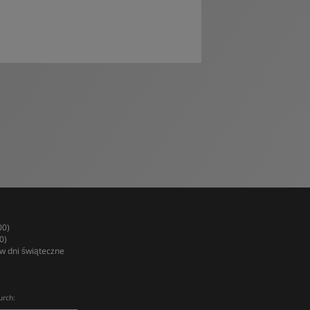
00)
0)
w dni świąteczne
urch: