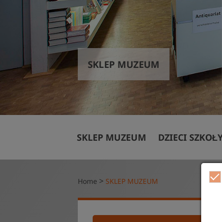
SKLEP MUZEUM
Veranstaltungs
SKLEP MUZEUM
DZIECI SZKOŁ
Rodzinna wizy
>
Home
SKLEP MUZEUM