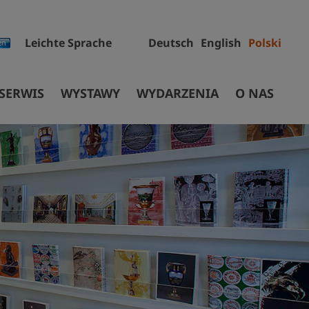
Leichte Sprache
Deutsch
English
Polski
 SERWIS
WYSTAWY
WYDARZENIA
O NAS
RCIA & CENY
WYSTAWA STAŁA
Pracownicy
 & CENY
WYSTAWY CZASOWE
Projekty
MUZEUM CYFROWE
Przetargi
RZESZKÓD
SZLAK HISTORYCZNY
Zbiory
GOERLITZ/ZGORZELEC
Budynek Muzeum
WYSTAWY OBJAZDOWE
Fundacja
Recherchen
Historia Muzeum Śląskiego
Partnerzy