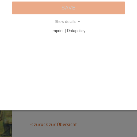
Arch
SAVE
Show details
POSTKARTE-JAGDRAST SCHLESISCHER A
Imprint | Datapolicy
Ernst Resch; Detail
PREIS: 0,80 €
gewünschte Anzahl:
< zurück zur Übersicht