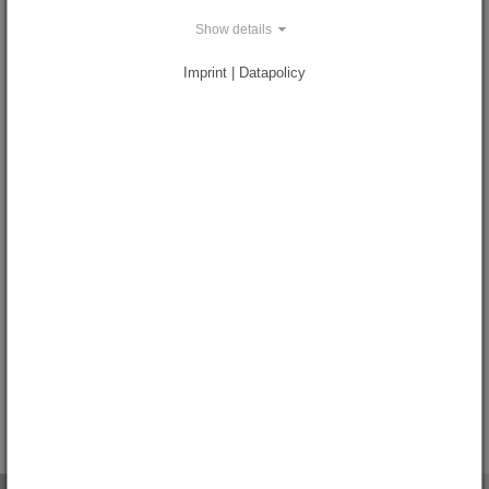
Show details
Imprint | Datapolicy
POSTKARTE-SCHÖNHOF WANDMALEREI
PREIS: 0,80 €
gewünschte Anzahl:
< zurück zur Übersicht