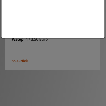
niemieckich inskrypcji na Śląsku po 1945
roku, a także o zaskakującej różnorodności i
społecznym oddziaływaniu wciąż (lub znowu)
widocznych dziś w przestrzeni publicznej
niemieckich inskrypcji.
„Znaki czasu“
Wstęp:
4 / 3,50 Euro
Zurück