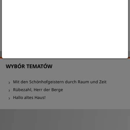
KONTAKT
Matthias Voigt
Tel.: +49 (0)3581 8791128
museumsbildung@schlesisches-museum.de
WYBÓR TEMATÓW
Mit den Schönhofgeistern durch Raum und Zeit
Rübezahl, Herr der Berge
Hallo altes Haus!