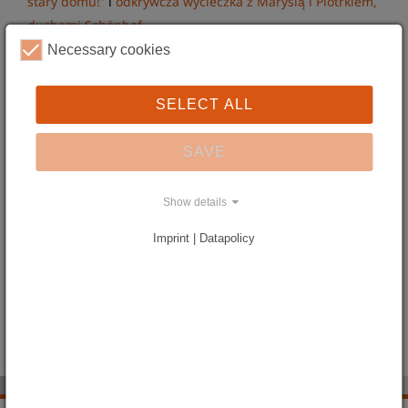
stary domu!”
i
odkrywcza wycieczka z Marysią i Piotrkiem,
duchami Schönhof
.
Na miejscu można zorganizować małe przyjęcie. O tort i
Necessary cookies
napoje troszczy się rodzina, a my zajmiemy się resztą.
Jeśli macie ochotę możecie, przez dodatkowe pół godziny,
SELECT ALL
wypróbować swoją wyobraźnię i umiejętności również w
kreatywny sposób.
SAVE
Zaplanuj idealne
przyjęcie dla dzieci w naszym muzeum!
Show details
Maksymalnie 10 dzieci i 2 dorosłych. Rezerwuj z
miesięcznym wyprzedzeniem dla wyboru najlepszego
Imprint | Datapolicy
terminu w dni powszednie i soboty.
Koszty:
60 Euro + 2,50 euro/dziecko za dodatkowe zajęcia
kreatywne