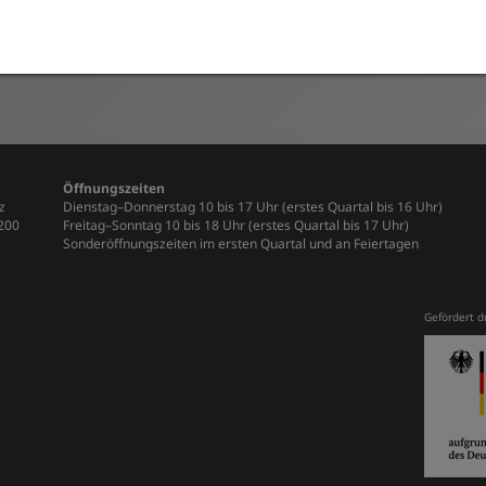
Mitteilungen
Mitglied werden
Vorstand und Kontakt
Öffnungszeiten
z
Dienstag–Donnerstag 10 bis 17 Uhr (erstes Quartal bis 16 Uhr)
-200
Freitag–Sonntag 10 bis 18 Uhr (erstes Quartal bis 17 Uhr)
Sonderöffnungszeiten im ersten Quartal und an Feiertagen
Gefördert d