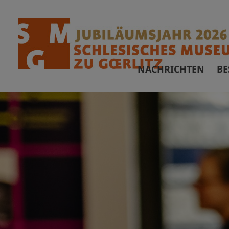
NACHRICHTEN
BE
Ö
F
A
B
B
V
A