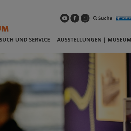
Suche
SUCH UND SERVICE
AUSSTELLUNGEN | MUSEUM
ffnungszeiten & Eintrittspreise
Dauerausstellung
ührungen & Preise
Sonderausstellungen
nfahrt
Museum digital
arrierefreiheit
Geschichtspfad Görlitz/Zgorzel
ibliothek
Wanderausstellungen
ermietung Tagungsräume
nfragen und Recherchen