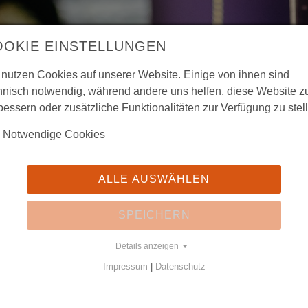
OOKIE EINSTELLUNGEN
 nutzen Cookies auf unserer Website. Einige von ihnen sind
hnisch notwendig, während andere uns helfen, diese Website z
bessern oder zusätzliche Funktionalitäten zur Verfügung zu stel
Notwendige Cookies
gsprogramm für Kinder
Visibilität
ALLE AUSWÄHLEN
ULEN FAMILIEN
FÖRDERVEREIN
SILESIA NEWS
ins Museum
Aufgaben und Ziele
SPEICHERN
 Grundschulen
Erwerbungen
bis zum Abitur
Ansichtskarten
Details anzeigen
altungsprogramm für Kinder
stag im Museum
Spenden | Bankverbindung
Impressum
|
Datenschutz
nterstützungen
Ehrungen