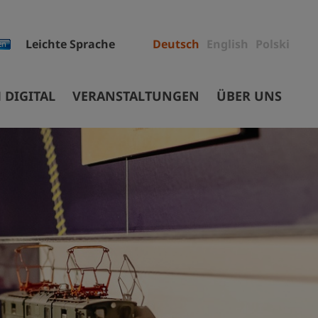
Leichte Sprache
Deutsch
English
Polski
 DIGITAL
VERANSTALTUNGEN
ÜBER UNS
Mitarbeiter
Projekte
Ausschreibungen
ec
Sammlungen
Museumsgebäude
Stiftung
Auftrag und Geschichte
Partner