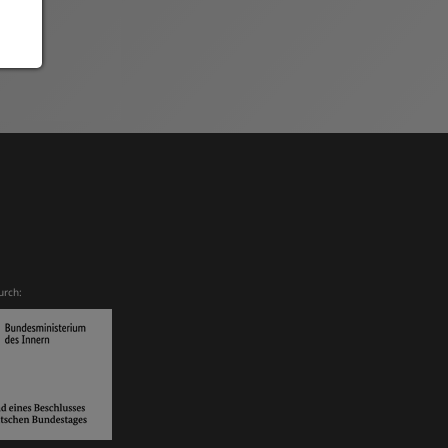
Archiv
urch: