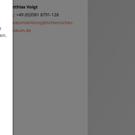
Archiv
Matthias Voigt
Tel.: +49 (0)3581 8791-128
museumsbildung@schlesisches-
u
museum.de
len.