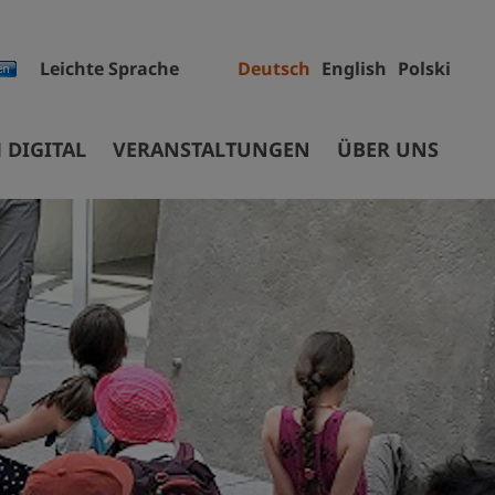
Leichte Sprache
Deutsch
English
Polski
 DIGITAL
VERANSTALTUNGEN
ÜBER UNS
Mitarbeiter
Projekte
Ausschreibungen
ec
Sammlungen
Museumsgebäude
Stiftung
Auftrag und Geschichte
Partner