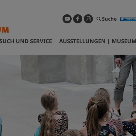
Suche
SUCH UND SERVICE
AUSSTELLUNGEN | MUSEUM
ffnungszeiten & Eintrittspreise
Dauerausstellung
ührungen & Preise
Sonderausstellungen
nfahrt
Museum digital
arrierefreiheit
Geschichtspfad Görlitz/Zgorzel
ibliothek
Wanderausstellungen
ermietung Tagungsräume
nfragen und Recherchen