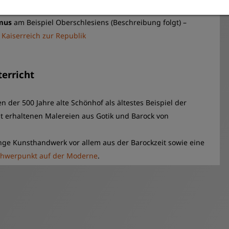
 oder was ist ein*e Schlesier*in?
smus
am Beispiel Oberschlesiens (Beschreibung folgt) –
Kaiserreich zur Republik
terricht
n der 500 Jahre alte Schönhof als ältestes Beispiel der
t erhaltenen Malereien aus Gotik und Barock von
ge Kunsthandwerk vor allem aus der Barockzeit sowie eine
chwerpunkt auf der Moderne
.
ich an den Interessen und dem Verständnis der jungen
ind auf die Lehrpläne bezogen, können aber nach
st und kombiniert werden. Sie finden auf Wunsch auch
rachen zwischen Erzieher*innen oder Fachlehrer*innen und