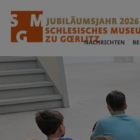
NACHRICHTEN
BE
Ö
F
A
B
B
V
A