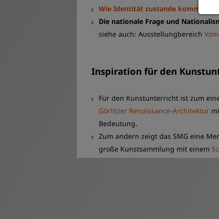
Wie Identität zustande kommt:
Wer
Die nationale Frage und Nationali
siehe auch: Ausstellungbereich
Vom 
Inspiration für den Kunstun
Für den Kunstunterricht ist zum eine
Görlitzer Renaissance-Architektur
mi
Bedeutung.
Zum andern zeigt das SMG eine Men
große Kunstsammlung mit einem
S
Hinweis:
Alle Angebote orientieren s
Besucher. Angbote für Schulklassen s
Absprache auch entsprechend angepas
auf Polnisch statt. Individuelle Absp