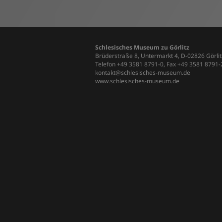
dem Bereich Bildung und Vermittlung s
Schlesisches Museum zu Görlitz
Brüderstraße 8, Untermarkt 4, D-02826 Görlit
Telefon +49 3581 8791-0, Fax +49 3581 8791
kontakt@schlesisches-museum.de
www.schlesisches-museum.de