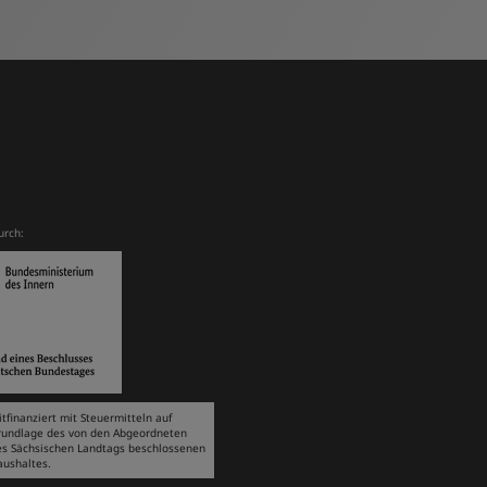
urch:
tfinanziert mit Steuermitteln auf
rundlage des von den Abgeordneten
es Sächsischen Landtags beschlossenen
aushaltes.