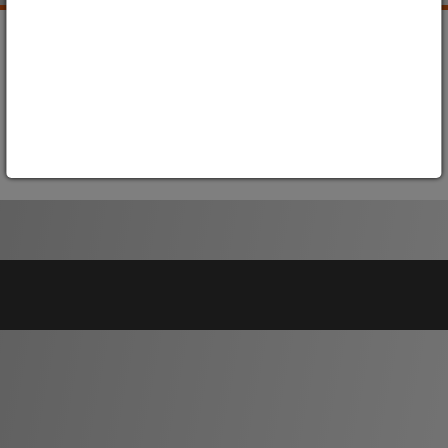
Dauerausstellung
Sonderausstellungen
Museum digital
Geschichtspfad Görlitz/Zgorzelec
Wanderausstellungen