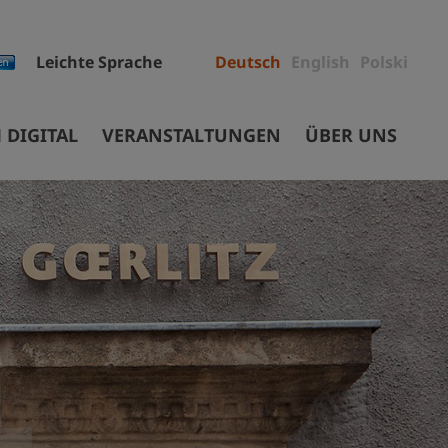
Leichte Sprache
Deutsch
English
Polski
 DIGITAL
VERANSTALTUNGEN
ÜBER UNS
Mitarbeiter
Projekte
Ausschreibungen
ec
Sammlungen
Museumsgebäude
Stiftung
Auftrag und Geschichte
Partner