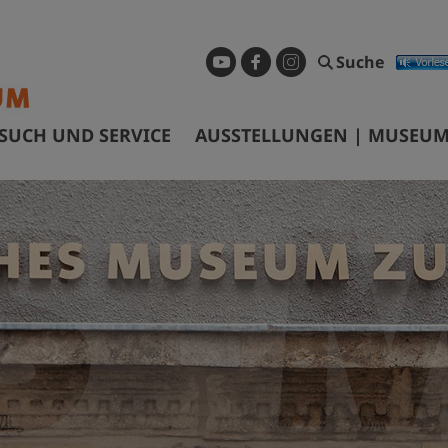
Suche
SUCH UND SERVICE
AUSSTELLUNGEN | MUSEUM
ffnungszeiten & Eintrittspreise
Dauerausstellung
ührungen & Preise
Sonderausstellungen
nfahrt
Museum digital
arrierefreiheit
Geschichtspfad Görlitz/Zgorzel
ibliothek
Wanderausstellungen
ermietung Tagungsräume
nfragen und Recherchen