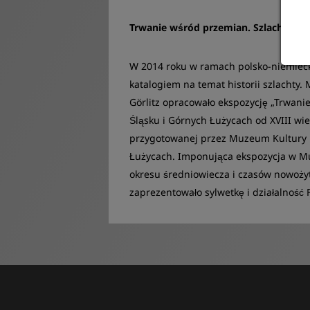
Trwanie wśród przemian. Szlachta na 
W 2014 roku w ramach polsko-niemiec
katalogiem na temat historii szlachty.
Görlitz opracowało ekspozycję „Trwanie
Śląsku i Górnych Łużycach od XVIII wi
przygotowanej przez Muzeum Kultury i 
Łużycach. Imponująca ekspozycja w Mu
okresu średniowiecza i czasów nowoż
zaprezentowało sylwetkę i działalność 
Katalog w dwóch tomach