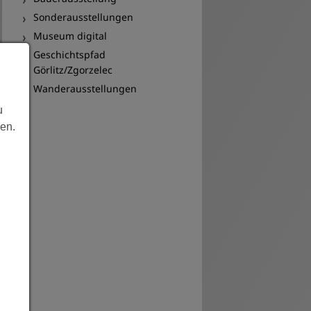
Archiv
Sonderausstellungen
Museum digital
Geschichtspfad
Görlitz/Zgorzelec
Wanderausstellungen
u
len.