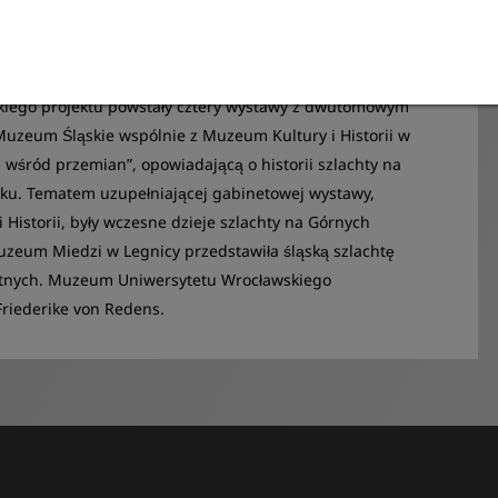
Śląsku i Łużycach Górnych od XVIII wieku
kiego projektu powstały cztery wystawy z dwutomowym
 Muzeum Śląskie wspólnie z Muzeum Kultury i Historii w
 wśród przemian”, opowiadającą o historii szlachty na
eku. Tematem uzupełniającej gabinetowej wystawy,
Historii, były wczesne dzieje szlachty na Górnych
zeum Miedzi w Legnicy przedstawiła śląską szlachtę
ytnych. Muzeum Uniwersytetu Wrocławskiego
Friederike von Redens.