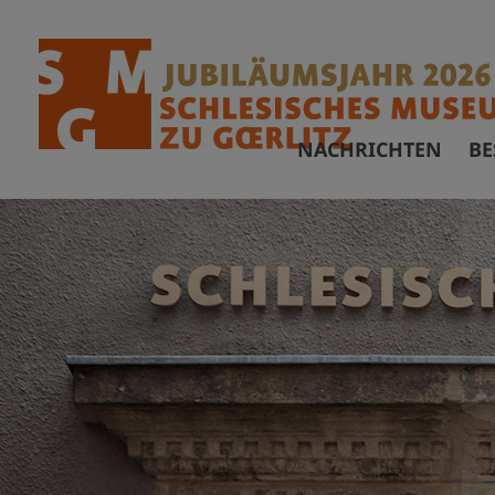
NACHRICHTEN
BE
Ö
F
A
B
B
V
A