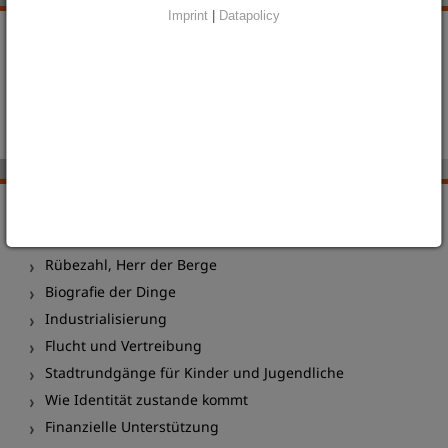
Imprint
|
Datapolicy
KONTAKT
Matthias Voigt
Tel.: +49 (0)3581 / 8791128
museumsbildung@schlesisches-museum.de
ANGEBOTE FÜR SCHULKLASSEN
Rübezahl, Herr der Berge
Biografie der Dinge
Industrialisierung
Flucht und Vertreibung
Stadtrundgänge für Kinder und Jugendliche
Wie Identität zustande kommt
Finanzielle Unterstützung