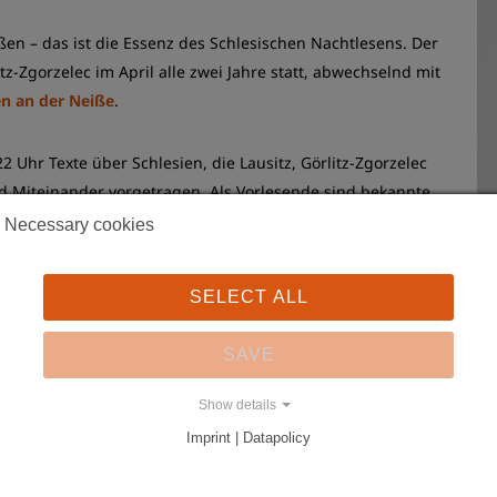
eßen – das ist die Essenz des Schlesischen Nachtlesens. Der
itz-Zgorzelec im April alle zwei Jahre statt, abwechselnd mit
en an der Neiße
.
2 Uhr Texte über Schlesien, die Lausitz, Görlitz-Zgorzelec
 Miteinander vorgetragen. Als Vorlesende sind bekannte
rellen, politischen und gesellschaftlichen Bereich auf
Necessary cookies
 Stadt und Region einsetzen. Jeweils zur vollen und halben
. 15minütigen Auftritte. Das Publikum kann seine
SELECT ALL
und einen unvergesslichen Abend an ungewöhnlichen
hkeiten, inspirierenden Texten und manchmal auch mit
SAVE
n.
Show details
Imprint | Datapolicy