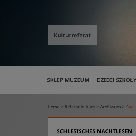
Kulturreferat
Veranstaltungs
SKLEP MUZEUM
DZIECI SZKOŁ
Rodzinna wizy
>
>
>
Home
Referat kultury
Archiwum
Śląsk
SCHLESISCHES NACHTLESEN