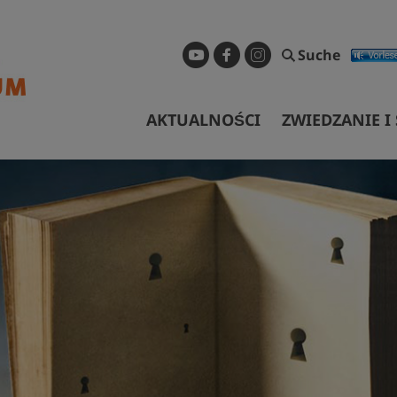
Suche
AKTUALNOŚCI
ZWIEDZANIE I
GODZINY OTWA
OPROWADZANIE
DOJAZD
DOSTĘP BEZ P
Bibliothek
WYNAJEM
Anfragen und 