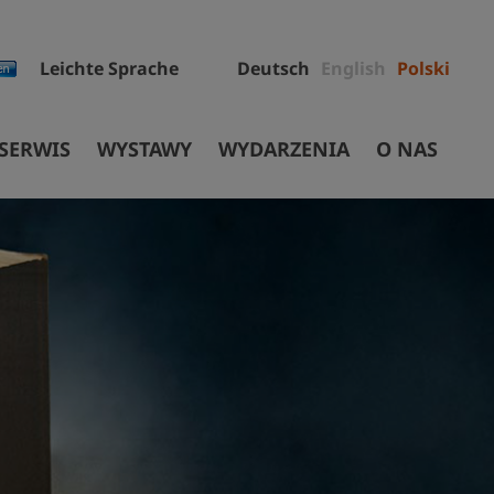
Leichte Sprache
Deutsch
English
Polski
 SERWIS
WYSTAWY
WYDARZENIA
O NAS
RCIA & CENY
WYSTAWA STAŁA
Pracownicy
 & CENY
WYSTAWY CZASOWE
Projekty
MUZEUM CYFROWE
Przetargi
RZESZKÓD
SZLAK HISTORYCZNY
Zbiory
GOERLITZ/ZGORZELEC
Budynek Muzeum
WYSTAWY OBJAZDOWE
Fundacja
Recherchen
Historia Muzeum Śląskiego
Partnerzy