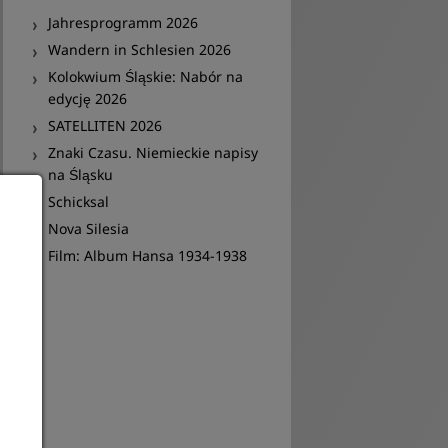
Jahresprogramm 2026
Wandern in Schlesien 2026
Kolokwium Śląskie: Nabór na
edycję 2026
SATELLITEN 2026
Znaki Czasu. Niemieckie napisy
na Śląsku
Schicksal
Nova Silesia
Film: Album Hansa 1934-1938