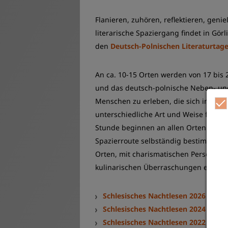
Flanieren, zuhören, reflektieren, geni
literarische Spaziergang findet in Görl
den
Deutsch-Polnischen Literaturtag
An ca. 10-15 Orten werden von 17 bis 2
und das deutsch-polnische Neben- und
Menschen zu erleben, die sich im kultu
unterschiedliche Art und Weise für die
Stunde beginnen an allen Orten die ca
Spazierroute selbständig bestimmen 
Orten, mit charismatischen Persönlic
kulinarischen Überraschungen erlebe
Schlesisches Nachtlesen 2026
Schlesisches Nachtlesen 2024
Schlesisches Nachtlesen 2022