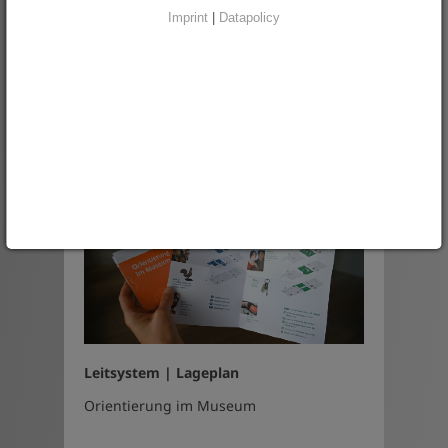
Imprint
|
Datapolicy
›
spannende Serien auf Facebook,
YouTube und Instagram
›
digitale Displays
›
Programmflyer
Leitsystem | Lageplan
Orientierung im Museum