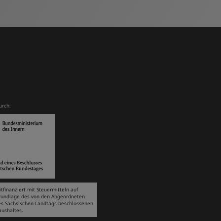
urch:
tfinanziert mit Steuermitteln auf
rundlage des von den Abgeordneten
es Sächsischen Landtags beschlossenen
aushaltes.