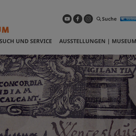
Suche
SUCH UND SERVICE
AUSSTELLUNGEN | MUSEUM
ffnungszeiten & Eintrittspreise
Dauerausstellung
ührungen & Preise
Sonderausstellungen
nfahrt
Museum digital
arrierefreiheit
Geschichtspfad Görlitz/Zgorzel
ibliothek
Wanderausstellungen
ermietung Tagungsräume
nfragen und Recherchen