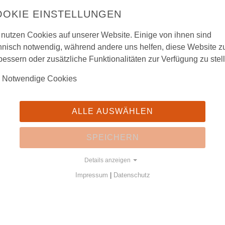
Mitteilungen
OOKIE EINSTELLUNGEN
Mitglied werden
ms zu Görlitz ist eine Präsenzbibliothek, deren Bestände
 nutzen Cookies auf unserer Website. Einige von ihnen sind
Vorstand und Kontakt
en der Oberlausitzischen Bibliothek der Wissenschaften
hnisch notwendig, während andere uns helfen, diese Website z
Museum entfernt) genutzt werden können. Eine Außer-
bessern oder zusätzliche Funktionalitäten zur Verfügung zu stel
Notwendige Cookies
stens zwei Arbeitstage im Voraus
möglich.
ALLE AUSWÄHLEN
t anschließend während der
Öffnungszeiten in der
senschaften
.
SPEICHERN
Details anzeigen
Impressum
|
Datenschutz
ms sind für alle Interessierten einsehbar.
ausschließlich im Lesesaal der Oberlausitzischen
ussetzung hierfür ist der
Erwerb eines