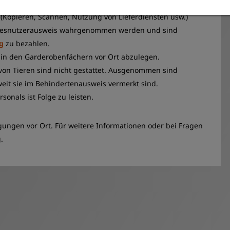
 (Kopieren, Scannen, Nutzung von Lieferdiensten usw.)
agesnutzerausweis wahrgenommen werden und sind
g
zu bezahlen.
 in den Garderobenfächern vor Ort abzulegen.
 von Tieren sind nicht gestattet. Ausgenommen sind
eit sie im Behindertenausweis vermerkt sind.
onals ist Folge zu leisten.
ungen vor Ort. Für weitere Informationen oder bei Fragen
.