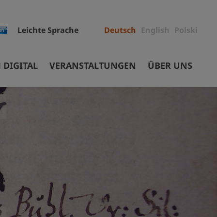
Leichte Sprache
Deutsch
English
Polski
 DIGITAL
VERANSTALTUNGEN
ÜBER UNS
Mitarbeiter
Projekte
Ausschreibungen
ec
Sammlungen
Museumsgebäude
Stiftung
Auftrag und Geschichte
Partner