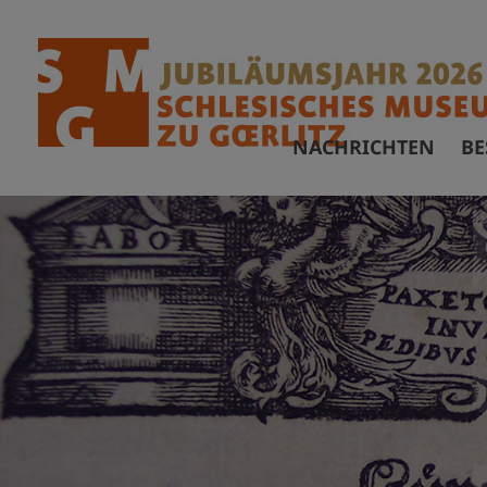
NACHRICHTEN
BE
Ö
F
A
B
B
V
A