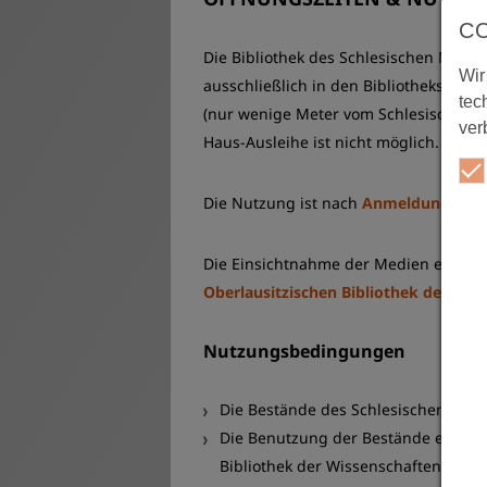
C
Die Bibliothek des Schlesischen Museu
Wir
ausschließlich in den Bibliotheksräum
tec
(nur wenige Meter vom Schlesischen 
ver
Haus-Ausleihe ist nicht möglich.
Die Nutzung ist nach
Anmeldung minde
Die Einsichtnahme der Medien erfolg
Oberlausitzischen Bibliothek der Wis
Nutzungsbedingungen
Die Bestände des Schlesischen Museu
Die Benutzung der Bestände erfolgt 
Bibliothek der Wissenschaften. Vora