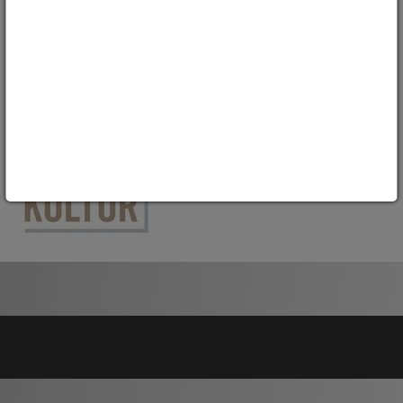
Król na Śnieżce, 1830 rok
Krzyż ołtarzowy z Kościoła Pokoju w Głogowie,
1702/1732 r.