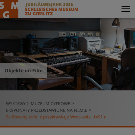
Objekte im Film
>
>
WYSTAWY
MUZEUM CYFROWE
>
EKSPONATY PRZEDSTAWIONE NA FILMIE
Szlifowany kufel z przykrywką z Wrocławia, 1491 r.