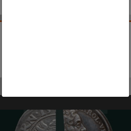
Autor grafiki : René E. Pech, © SMG
WYSTAWA STAŁA
WYSTAWY CZASOWE
MUZEUM CYFROWE
SZLAK HISTORYCZNY GOERLITZ/ZGORZELEC
WYSTAWY OBJAZDOWE