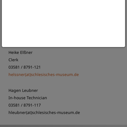
Jana Gorzolka
Administrative Director
03581 / 8791-120
jgorzolka(at)schlesisches-museum.de
Heike Elßner
Clerk
03581 / 8791-121
helssner(at)schlesisches-museum.de
Hagen Leubner
In-house Technician
03581 / 8791-117
hleubner(at)schlesisches-museum.de