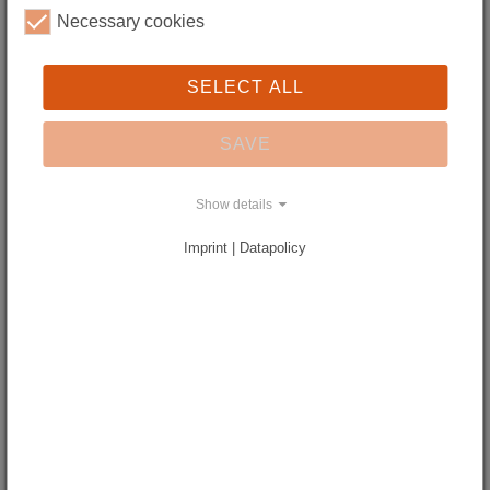
Field: Museum Education
Necessary cookies
03581 / 8791-128
museumsbildung(at)schlesisches-museum.de
SELECT ALL
Norbert Faust
SAVE
Field: Museology
03581 / 8791-127
Show details
nfaust(at)schlesisches-museum.de
Imprint | Datapolicy
Bastien Rissoan
Field: Library
03581 / 8791-124
brissoan(at)schlesisches-museum.de
Administration: