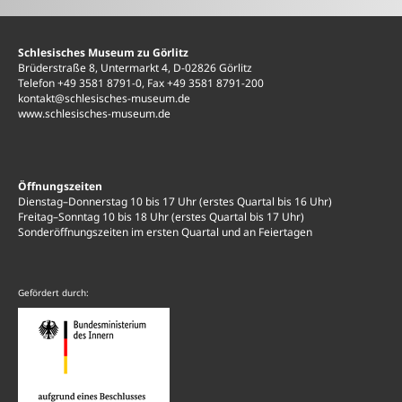
Telefax 03581 – 8791 200
E-Mail:
kontakt(at)schlesisches-museum.de
Schlesisches Museum zu Görlitz
Website
www.schlesisches-museum.de
Brüderstraße 8, Untermarkt 4, D-02826 Görlitz
Telefon +49 3581 8791-0, Fax +49 3581 8791-200
kontakt@schlesisches-museum.de
2. Personenbezogene Daten im Sinne dieser
www.schlesisches-museum.de
Datenschutzbestimmungen
Personenbezogene Daten sind hierbei alle Daten, mit
Öffnungszeiten
Dienstag–Donnerstag 10 bis 17 Uhr (erstes Quartal bis 16 Uhr)
denen Sie persönlich identifiziert werden können. Dazu
Freitag–Sonntag 10 bis 18 Uhr (erstes Quartal bis 17 Uhr)
zählen:
Sonderöffnungszeiten im ersten Quartal und an Feiertagen
- insbesondere Ihr Name, Ihre E-Mail-Adresse und ggf.
Gefördert durch:
Ihre Adresse und Ihre Telefon- und Faxnummer(n)
- Informationen über Ihre Nutzung unserer Website
3. Rechtsgrundlage für die Verarbeitung
personenbezogener Daten