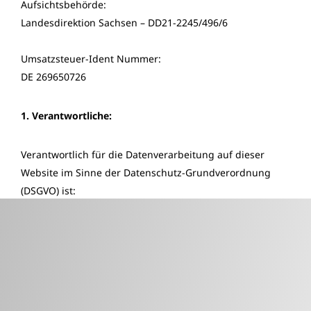
Aufsichtsbehörde:
Landesdirektion Sachsen – DD21-2245/496/6
Umsatzsteuer-Ident Nummer:
DE 269650726
1. Verantwortliche:
Verantwortlich für die Datenverarbeitung auf dieser
Website im Sinne der Datenschutz-Grundverordnung
(DSGVO) ist:
Schlesisches Museum zu Görlitz
Jana Gorzolka, Verwaltungsleiterin
Untermarkt 4
02826 Görlitz
Telefon 03581 – 8791 0