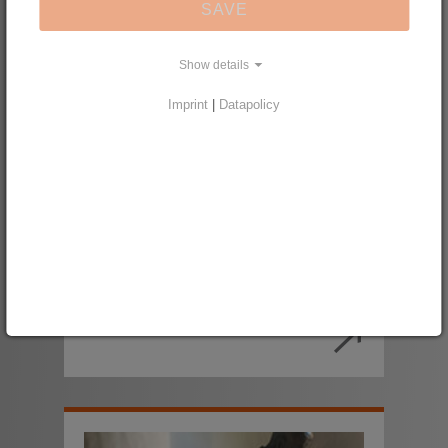
SAVE
Show details
Imprint
|
Datapolicy
Schlesien erfahren
Vorträge, Exkursionen, Film- und
Theateraufführungen
2019-2025