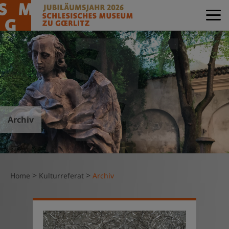
Archiv
>
>
Home
Kulturreferat
Archiv