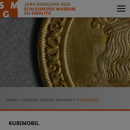
>
>
Home
Children Schools Families
KUBIMOBIL
KUBIMOBIL