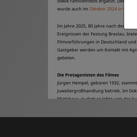
sowie Familienfotos ergänzt. Der Film 
wurde auch im
Oktober 2024 in Görlitz
Im Jahre 2025, 80 Jahre nach dem End
Ereignissen der Festung Breslau, biete
Filmvorführungen in Deutschland und P
Gastgeber werden um Kontakt mit A
gebeten.
Die Protagonisten des Filmes
Jürgen Hempel, geboren 1932, stammt a
Juweliergroßhandlung betrieb. Im Dok
Mietshaus, in dem er lebte, von der ku
später von seinem Leben während des K
verloren. Die Mutter und Jürgen überl
Der zweite Protagonist des Filmes ist 