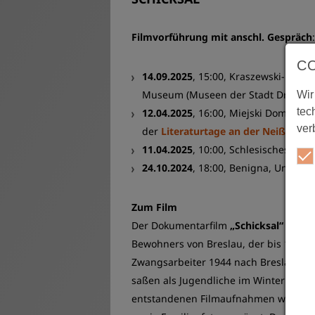
Filmvorführung mit anschl. Gespräch
:
C
14.09.2025
, 15:00, Kraszewski-Muse
Museum (Museen der Stadt Dresden
Wir
tec
12.04.2025
, 16:00, Miejski Dom Kult
ver
der
Literaturtage an der Neiße
11.04.2025
, 10:00, Schlesisches Mu
24.10.2024
, 18:00, Benigna, Unterma
Zum Film
Der Dokumentarfilm
„Schicksal“
von
Jo
Bewohners von Breslau, der bis 1947 i
Zwangsarbeiter 1944 nach Breslau geb
saßen als Jugendliche im Winter und F
entstandenen Filmaufnahmen werden d