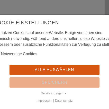
Mitteilungen
Mitglied werden
Vorstand und Kontakt
OOKIE EINSTELLUNGEN
um in Dresden, in Kooperation mit dem Kraszewski-
);
INFO
 nutzen Cookies auf unserer Website. Einige von ihnen sind
hnisch notwendig, während andere uns helfen, diese Website z
ury in Zgorzelec, Kino PozaNova, im Rahmen
bessern oder zusätzliche Funktionalitäten zur Verfügung zu stel
seum zu Görlitz, im Rahmen der
Literaturtage an der Neiße
Notwendige Cookies
rkt 2 in Görlitz, im Rahmen des
Schlesien-Kolloquiums
ALLE AUSWÄHLEN
anna Mielewczyk
erzählt die Geschichte eines deutschen
SPEICHERN
n der Stadt blieb, und eines polnischen Bewohners, der als
racht wurde und bis heute in der Stadt lebt. Beide Männer
Details anzeigen
rühjahr 1945 in der Festung Breslau fest. Die in Wrocław
Impressum
|
Datenschutz
urch Material aus deutschen und polnischen Archiven