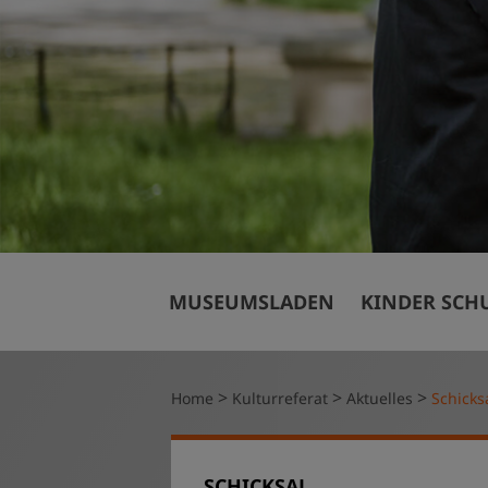
Veranstaltun
MUSEUMSLADEN
KINDER SCH
Mit Kindern 
Kitas, Horte,
Schulklassen 
>
>
>
Home
Kulturreferat
Aktuelles
Schicks
Kindergeburt
Finanzielle U
SCHICKSAL