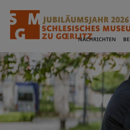
NACHRICHTEN
BE
Ö
F
A
B
B
V
A