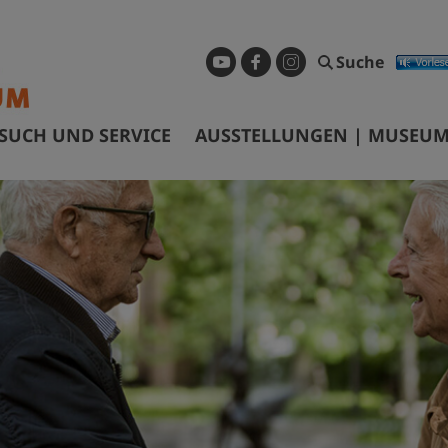
Suche
SUCH UND SERVICE
AUSSTELLUNGEN | MUSEUM
ffnungszeiten & Eintrittspreise
Dauerausstellung
ührungen & Preise
Sonderausstellungen
nfahrt
Museum digital
arrierefreiheit
Geschichtspfad Görlitz/Zgorzel
ibliothek
Wanderausstellungen
ermietung Tagungsräume
nfragen und Recherchen