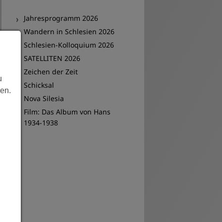
Archiv
Jahresprogramm 2026
Wandern in Schlesien 2026
Schlesien-Kolloquium 2026
SATELLITEN 2026
Zeichen der Zeit
u
Schicksal
len.
Nova Silesia
Film: Das Album von Hans
1934-1938