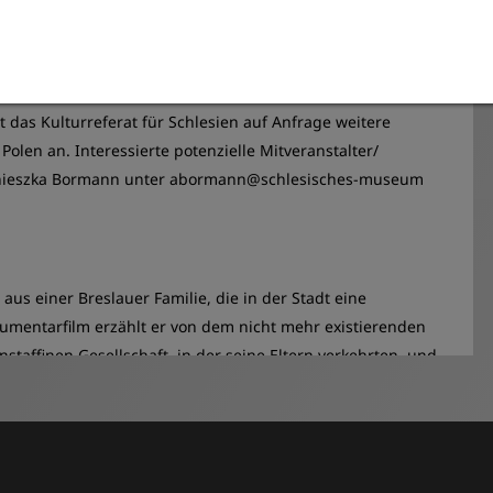
feierte seine
Premiere im Januar 2023
in Breslau (Wrocław),
 präsentiert
und ethusiastisch aufgenommen.
e des Zweiten Weltkrieges und 80 Jahre nach den
t das Kulturreferat für Schlesien auf Anfrage weitere
olen an. Interessierte potenzielle Mitveranstalter/
gnieszka Bormann unter abormann@schlesisches-museum
us einer Breslauer Familie, die in der Stadt eine
umentarfilm erzählt er von dem nicht mehr existierenden
nstaffinen Gesellschaft, in der seine Eltern verkehrten, und
rieges im Keller. Nach dem Krieg hat die Familie alles
ebten, der Vater und der Bruder starben.
Jerzy Podlak, geboren 1931, Sohn eines Lehrers aus