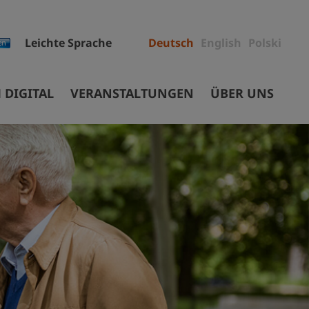
Leichte Sprache
Deutsch
English
Polski
 DIGITAL
VERANSTALTUNGEN
ÜBER UNS
Mitarbeiter
Projekte
Ausschreibungen
ec
Sammlungen
Museumsgebäude
Stiftung
Auftrag und Geschichte
Partner