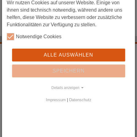
Wir nutzen Cookies auf unserer Website. Einige von
ihnen sind technisch notwendig, während andere uns
helfen, diese Website zu verbessern oder zusätzliche
Funktionalitäten zur Verfügung zu stellen.
Lucinda Martin, Co-Kuratorin LILIENZEIT
Notwendige Cookies
WEGE ZU JACOB BÖHME
ALLE AUSWÄHLEN
Wer war Jacob Böhme?
SPEICHERN
Was fasziniert so stark an Jacob Böhme?
Schicksal der Schriften in der NS-Zeit
Details anzeigen
Jacob Böhmes Einfluss auf Philosophie und Kunst
Impressum
|
Datenschutz
Auf Böhmes Spuren in Görlitz
Im Ausland bekannter als in Deutschland
Jacob Böhmes „Ungrund“
Die Philosophische Kugel
Sophia und die Lilie