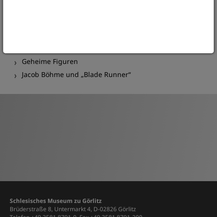
Botschafter des Friedens
Wandel des Herzens
Gott im Menschen
Gibt es eine Wiedergeburt?
Geheime Figuren
Jacob Böhme und „Blade Runner“
Schlesisches Museum zu Görlitz
Brüderstraße 8, Untermarkt 4, D-02826 Görlitz