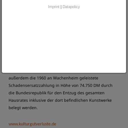
bestehende Provenienzlücke zwischen der
Imprint
|
Datapolicy
Werkentstehung 1925/26 bis zum Erwerb in den 1950er
Jahren durch einen privaten Käufer in Amsterdam
rekonstruieren. Die gesammelten Hinweise lassen jedoch
den Schluss zu, dass es sich bei dem vom Schlesischen
Museum zu Görlitz im Jahr 2001 erworbenen Gemälde
„Ohne Titel [Aechmea fasciata mit Büchern und
Jahrhunderthalle]“ von Oskar Moll mit großer
Wahrscheinlichkeit um das gesuchte Bild Otto
Wachenheims handelt. Durch die Recherche konnte
außerdem die 1960 an Wachenheim geleistete
Schadensersatzzahlung in Höhe von 74.750 DM durch
die Bundesrepublik für den Entzug des gesamten
Hausrates inklusive der dort befindlichen Kunstwerke
belegt werden.
www.kulturgutverluste.de