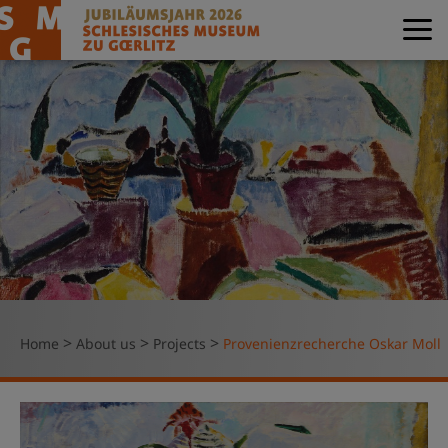
>
>
>
Home
About us
Projects
Provenienzrecherche Oskar Moll