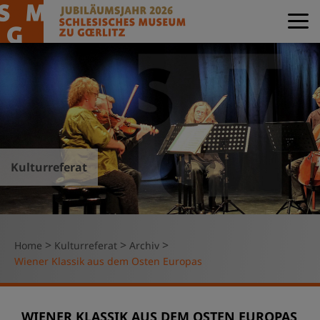
Kulturreferat
>
>
>
Home
Kulturreferat
Archiv
Wiener Klassik aus dem Osten Europas
WIENER KLASSIK AUS DEM OSTEN EUROPAS