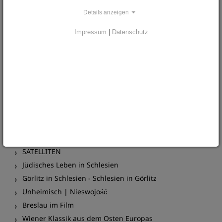
ARCHIV
Details anzeigen
Jahresprogramm 2025
Impressum
|
Datenschutz
West/East Laboratory
IMMER NOCH
Wandern in Schlesien
Jahresprogramm 2024
Jahresprogramm 2023
Breslau. Die Stadt der Geretteten
Schlesisches Nachtlesen
Ausstellung Unheimisch
SATELLITEN
Jüdisches Leben in Schlesien
Görlitz in Schlesien - Schlesien in Görlitz
Unheimisch | Nieswojość
Breslau im Film
Wiener Klassik aus dem Osten Europas