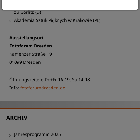
Kulturreferat für Schlesien am Schlesischen Museum
zu Görlitz (D)
Akademia Sztuk Pięknych w Krakowie (PL)
Ausstellungsort
Fotoforum Dresden
Kamenzer Straße 19
01099 Dresden
Öffnungszeiten: Do+Fr 16-19, Sa 14-18
Info:
fotoforumdresden.de
ARCHIV
Jahresprogramm 2025