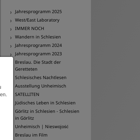
Archiv
Jahresprogramm 2025
West/East Laboratory
IMMER NOCH
Wandern in Schlesien
Jahresprogramm 2024
Jahresprogramm 2023
Breslau. Die Stadt der
Geretteten
Schlesisches Nachtlesen
Ausstellung Unheimisch
u
SATELLITEN
len.
Jüdisches Leben in Schlesien
Görlitz in Schlesien - Schlesien
in Görlitz
Unheimisch | Nieswojość
Breslau im Film