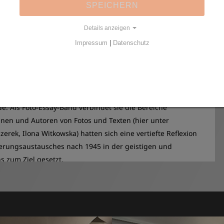
 konnten, wo sie den Boden als ihr Terrain, aber die
SPEICHERN
Details anzeigen
Impressum
|
Datenschutz
ge polnische
Publikation
zugrunde, die im Dezember 2019
mia Sztuk Pięknych w Krakowie) und dem Verlag
eraturhaus (Wrocławski Dom Literatury) in Kooperation mit
er Förderung seitens der Stiftung für deutsch-polnische
 Als Foto-Essay-Band verbindet sie die Bereiche
innen und Autoren von Fotos und Texten (hier unter
rek, Ilona Witkowska) hatten sich eine vertiefte Reflexion
kerungsaustausches nach 1945 in der geistigen und
s zum Ziel gesetzt.
straße (Brüderstraße 9 in Görlitz) wurde vom
Kulturreferat
zu Görlitz in Kooperation mit der
Görlitzer