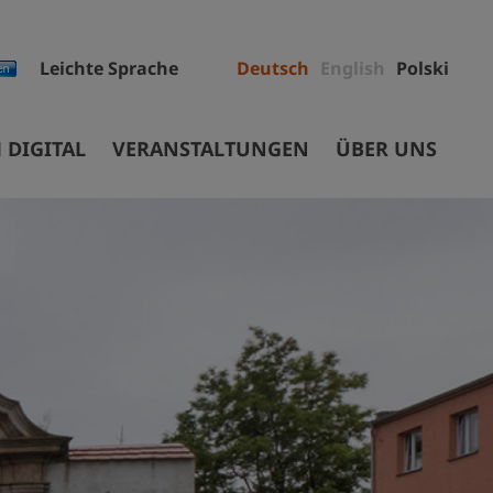
Leichte Sprache
Deutsch
English
Polski
 DIGITAL
VERANSTALTUNGEN
ÜBER UNS
Mitarbeiter
Projekte
Ausschreibungen
ec
Sammlungen
Museumsgebäude
Stiftung
Auftrag und Geschichte
Partner