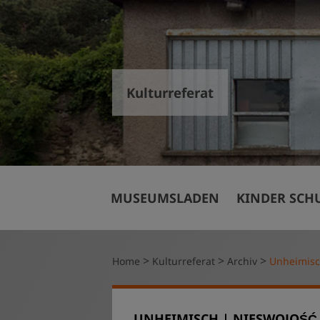
Kulturreferat
Veranstaltun
MUSEUMSLADEN
KINDER SCH
Mit Kindern 
Kitas, Horte,
Schulklassen 
>
>
>
Home
Kulturreferat
Archiv
Unheimisc
Kindergeburt
Finanzielle U
UNHEIMISCH | NIESWOJOŚĆ