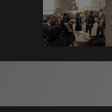
Kulturservicegesellschaft mbH
organis