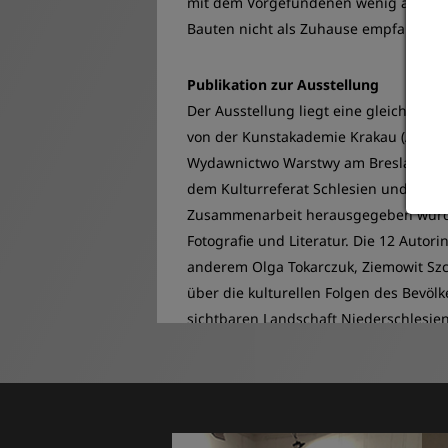
mit dem Vorgefundenen wenig anfangen
Bauten nicht als Zuhause empfanden.
Publikation zur Ausstellung
Der Ausstellung liegt eine gleichnami
von der Kunstakademie Krakau (Akade
Wydawnictwo Warstwy am Breslauer Lit
dem Kulturreferat Schlesien und mit d
Zusammenarbeit herausgegeben wurde.
Fotografie und Literatur. Die 12 Autor
anderem Olga Tokarczuk, Ziemowit Szcze
über die kulturellen Folgen des Bevöl
sichtbaren Landschaft Niederschlesien
Organisatoren
Die Ausstellung in der Galerie Brüder
für Schlesien
am Schlesischen Museum 