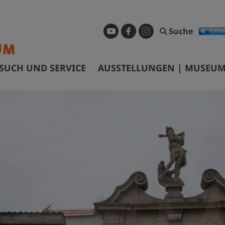
Suche
SUCH UND SERVICE
AUSSTELLUNGEN | MUSEUM
ffnungszeiten & Eintrittspreise
Dauerausstellung
ührungen & Preise
Sonderausstellungen
nfahrt
Museum digital
arrierefreiheit
Geschichtspfad Görlitz/Zgorzel
ibliothek
Wanderausstellungen
ermietung Tagungsräume
nfragen und Recherchen