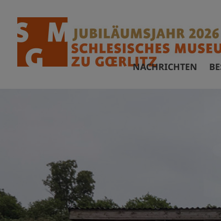
NACHRICHTEN
BE
Ö
F
A
B
B
V
A