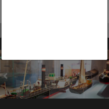
CZASIE II WOJNY ŚWIATOWEJ
ZAGŁADA I NOWY POCZĄTEK
ŚLĄSK OD ROKU 1945