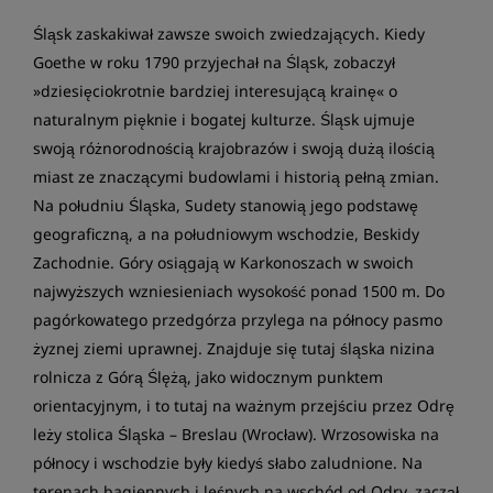
Śląsk zaskakiwał zawsze swoich zwiedzających. Kiedy
Goethe w roku 1790 przyjechał na Śląsk, zobaczył
»dziesięciokrotnie bardziej interesującą krainę« o
naturalnym pięknie i bogatej kulturze. Śląsk ujmuje
swoją różnorodnością krajobrazów i swoją dużą ilością
miast ze znaczącymi budowlami i historią pełną zmian.
Na południu Śląska, Sudety stanowią jego podstawę
geograficzną, a na południowym wschodzie, Beskidy
Zachodnie. Góry osiągają w Karkonoszach w swoich
najwyższych wzniesieniach wysokość ponad 1500 m. Do
pagórkowatego przedgórza przylega na północy pasmo
żyznej ziemi uprawnej. Znajduje się tutaj śląska nizina
rolnicza z Górą Ślężą, jako widocznym punktem
orientacyjnym, i to tutaj na ważnym przejściu przez Odrę
leży stolica Śląska – Breslau (Wrocław). Wrzosowiska na
północy i wschodzie były kiedyś słabo zaludnione. Na
terenach bagiennych i leśnych na wschód od Odry, zaczął