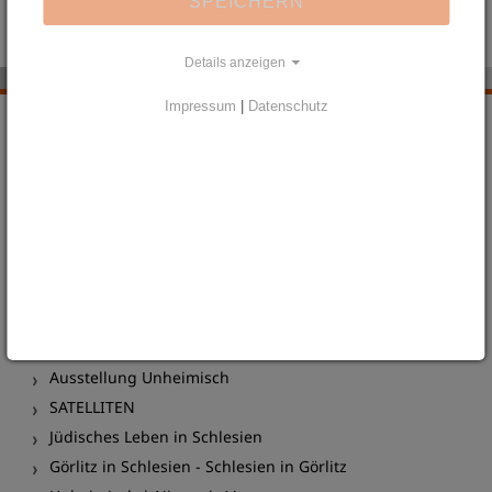
SPEICHERN
Schlesischen Museum zu Görlitz.
Details anzeigen
Impressum
|
Datenschutz
Jahresprogramm 2025
West/East Laboratory
IMMER NOCH
Wandern in Schlesien
Jahresprogramm 2024
Jahresprogramm 2023
Breslau. Die Stadt der Geretteten
Schlesisches Nachtlesen
Ausstellung Unheimisch
SATELLITEN
Jüdisches Leben in Schlesien
Görlitz in Schlesien - Schlesien in Görlitz