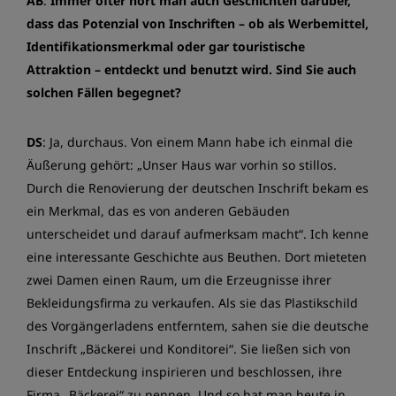
AB
:
Immer öfter hört man auch Geschichten darüber,
dass das Potenzial von Inschriften – ob als Werbemittel,
Identifikationsmerkmal oder gar touristische
Attraktion – entdeckt und benutzt wird. Sind Sie auch
solchen Fällen begegnet?
DS
: Ja, durchaus. Von einem Mann habe ich einmal die
Äußerung gehört: „Unser Haus war vorhin so stillos.
Durch die Renovierung der deutschen Inschrift bekam es
ein Merkmal, das es von anderen Gebäuden
unterscheidet und darauf aufmerksam macht“. Ich kenne
eine interessante Geschichte aus Beuthen. Dort mieteten
zwei Damen einen Raum, um die Erzeugnisse ihrer
Bekleidungsfirma zu verkaufen. Als sie das Plastikschild
des Vorgängerladens entferntem, sahen sie die deutsche
Inschrift „Bäckerei und Konditorei“. Sie ließen sich von
dieser Entdeckung inspirieren und beschlossen, ihre
Firma „Bäckerei“ zu nennen. Und so hat man heute in