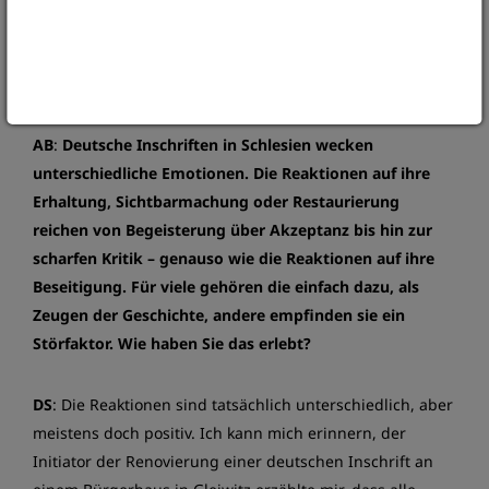
die Gebäude, an denen sie sich befinden, einfach
ästhetisch. Auch dieser Faktor bleibt nicht
unberücksichtigt.
AB
:
Deutsche Inschriften in Schlesien wecken
unterschiedliche Emotionen. Die Reaktionen auf ihre
Erhaltung, Sichtbarmachung oder Restaurierung
reichen von Begeisterung über Akzeptanz bis hin zur
scharfen Kritik – genauso wie die Reaktionen auf ihre
Beseitigung. Für viele gehören die einfach dazu, als
Zeugen der Geschichte, andere empfinden sie ein
Störfaktor. Wie haben Sie das erlebt?
DS
: Die Reaktionen sind tatsächlich unterschiedlich, aber
meistens doch positiv. Ich kann mich erinnern, der
Initiator der Renovierung einer deutschen Inschrift an