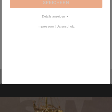
SPEICHERN
Erinnerung an Flucht und Vertreibung
Ältere Kunst
Details anzeigen
Kunst des 20. Jahrhunderts
Hinterglasmalerei
Impressum
|
Datenschutz
Edle und unedle Metalle
Glas
Keramik und Porzellan
Fotos
Bücher