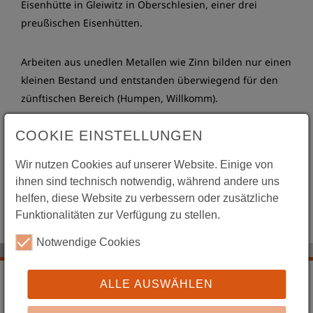
Eisenhütte in Gleiwitz in Oberschlesien, einer drei
preußischen Eisenhütten.
Arbeiten aus unedlen Metallen wie Zinn bilden nur einen
kleinen Bestand und entstanden überwiegend für den
zünftischen Bereich (Humpen, Willkomm).
COOKIE EINSTELLUNGEN
Adlerorden der Breslauer Zwingerschützenbruderschaft,
Breslau 1685, SMG 2001/1760, Eigentum der
Wir nutzen Cookies auf unserer Website. Einige von
Bundesrepublik Deutschland
ihnen sind technisch notwendig, während andere uns
helfen, diese Website zu verbessern oder zusätzliche
Foto: Janos Stekovics, © SMG
Funktionalitäten zur Verfügung zu stellen.
Notwendige Cookies
ALLE AUSWÄHLEN
Numismatik
Historische Erinnerungsstücke