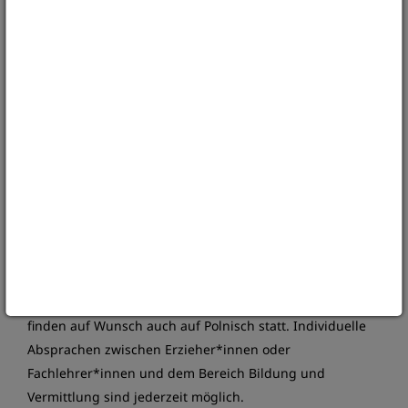
alte Schönhof als ältestes Beispiel der
Görlitzer
Renaissance-Architektur
mit erhaltenen Malereien aus
Gotik und Barock von Bedeutung.
Zum andern zeigt das SMG eine Menge
Kunsthandwerk vor allem aus der Barockzeit sowie
eine große Kunstsammlung mit einem
Schwerpunkt
auf der Moderne
.
Hinweis:
Alle Angebote orientieren sich an
den Interessen und dem Verständnis der jungen
Besucher. Angbote für Schulklassen sind auf die
Lehrpläne bezogen, können aber nach Absprache auch
entsprechend angepasst und kombiniert werden. Sie
finden auf Wunsch auch auf Polnisch statt. Individuelle
Absprachen zwischen Erzieher*innen oder
Fachlehrer*innen und dem Bereich Bildung und
Vermittlung sind jederzeit möglich.